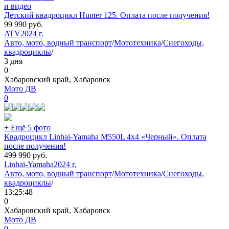
и видео
Детский квадроцикл Hunter 125. Оплата после получения!
99 990
руб.
ATV
2024 г.
Авто, мото, водный транспорт
/
Мототехника
/
Снегоходы,
квадроциклы
/
3 дня
0
Хабаровский край, Хабаровск
Мото ДВ
0
+ Ещё 5 фото
Квадроцикл Linhai-Yamaha M550L 4x4 «Черный». Оплата
после получения!
499 990
руб.
Linhai-Yamaha
2024 г.
Авто, мото, водный транспорт
/
Мототехника
/
Снегоходы,
квадроциклы
/
13:25:48
0
Хабаровский край, Хабаровск
Мото ДВ
0