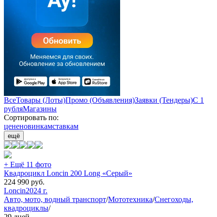
Все
Товары (Лоты)
Промо (Объявления)
Заявки (Тендеры)
С 1
рубля
Магазины
Сортировать по:
цене
новинкам
ставкам
ещё
+ Ещё 11 фото
Квадроцикл Loncin 200 Long «Серый»
224 990
руб.
Loncin
2024 г.
Авто, мото, водный транспорт
/
Мототехника
/
Снегоходы,
квадроциклы
/
29 дней