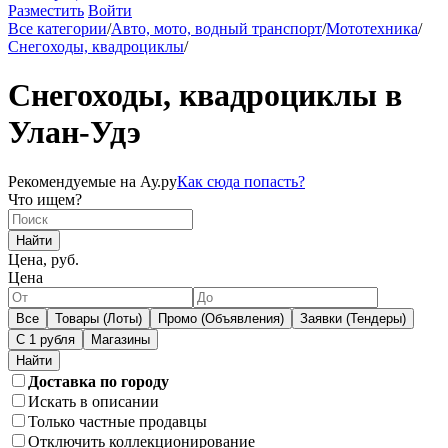
Разместить
Войти
Все категории
/
Авто, мото, водный транспорт
/
Мототехника
/
Снегоходы, квадроциклы
/
Снегоходы, квадроциклы в
Улан-Удэ
Рекомендуемые на Ау.ру
Как сюда попасть?
Что ищем?
Найти
Цена, руб.
Цена
Все
Товары (Лоты)
Промо (Объявления)
Заявки (Тендеры)
С 1 рубля
Магазины
Доставка по городу
Искать в описании
Только частные продавцы
Отключить коллекционирование