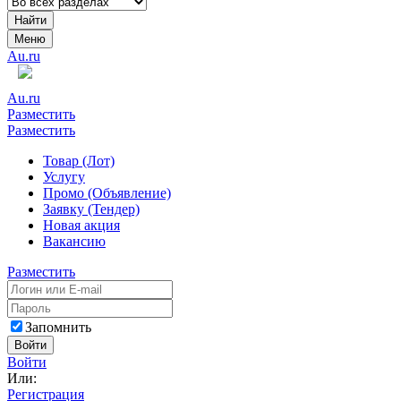
Найти
Меню
Au.ru
Au.ru
Разместить
Разместить
Товар (Лот)
Услугу
Промо (Объявление)
Заявку (Тендер)
Новая акция
Вакансию
Разместить
Запомнить
Войти
Войти
Или:
Регистрация