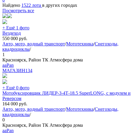
Найдено
1522 лота
в других городах
Посмотреть все
+ Ещё 1 фото
Вездеход
550 000
руб.
Авто, мото, водный транспорт
/
Мототехника
/
Снегоходы,
квадроциклы
/
1
Красноярск, Район ТК Атмосфера дома
aaPan
МАГАЗИН
134
+ Ещё 0 фото
Мотобуксировщик ЛИДЕР-3-4Т-18.5 SuperLONG, с модулем и
Реверсом
164 000
руб.
Авто, мото, водный транспорт
/
Мототехника
/
Снегоходы,
квадроциклы
/
0
Красноярск, Район ТК Атмосфера дома
aaPan