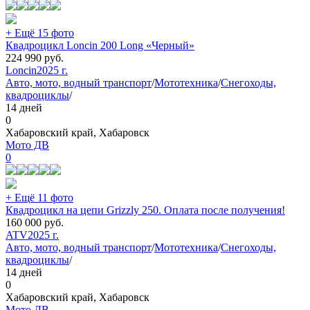
+ Ещё 15 фото
Квадроцикл Loncin 200 Long «Черный»
224 990
руб.
Loncin
2025 г.
Авто, мото, водный транспорт
/
Мототехника
/
Снегоходы,
квадроциклы
/
14 дней
0
Хабаровский край, Хабаровск
Мото ДВ
0
+ Ещё 11 фото
Квадроцикл на цепи Grizzly 250. Оплата после получения!
160 000
руб.
ATV
2025 г.
Авто, мото, водный транспорт
/
Мототехника
/
Снегоходы,
квадроциклы
/
14 дней
0
Хабаровский край, Хабаровск
Мото ДВ