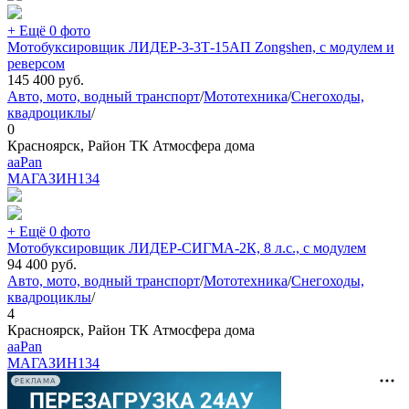
+ Ещё 0 фото
Мотобуксировщик ЛИДЕР-3-3Т-15АП Zongshen, с модулем и
реверсом
145 400
руб.
Авто, мото, водный транспорт
/
Мототехника
/
Снегоходы,
квадроциклы
/
0
Красноярск, Район ТК Атмосфера дома
aaPan
МАГАЗИН
134
+ Ещё 0 фото
Мотобуксировщик ЛИДЕР-СИГМА-2К, 8 л.с., с модулем
94 400
руб.
Авто, мото, водный транспорт
/
Мототехника
/
Снегоходы,
квадроциклы
/
4
Красноярск, Район ТК Атмосфера дома
aaPan
МАГАЗИН
134
РЕКЛАМА