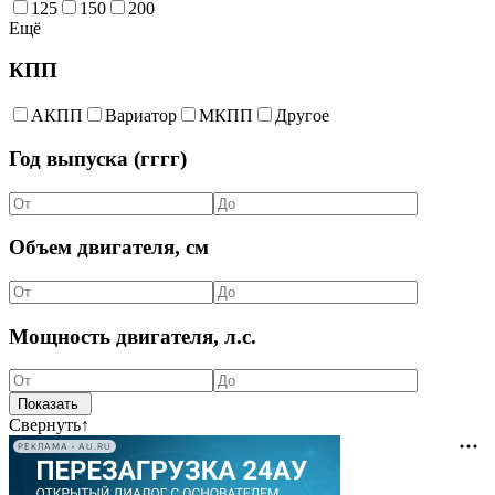
125
150
200
Ещё
КПП
АКПП
Вариатор
МКПП
Другое
Год выпуска (гггг)
Объем двигателя, см
Мощность двигателя, л.с.
Свернуть
↑
РЕКЛАМА • AU.RU