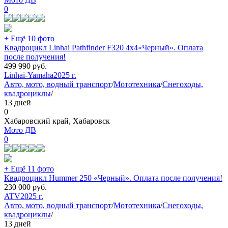
0
+ Ещё 10 фото
Квадроцикл Linhai Pathfinder F320 4х4«Черный». Оплата
после получения!
499 990
руб.
Linhai-Yamaha
2025 г.
Авто, мото, водный транспорт
/
Мототехника
/
Снегоходы,
квадроциклы
/
13 дней
0
Хабаровский край, Хабаровск
Мото ДВ
0
+ Ещё 11 фото
Квадроцикл Hummer 250 «Черный». Оплата после получения!
230 000
руб.
ATV
2025 г.
Авто, мото, водный транспорт
/
Мототехника
/
Снегоходы,
квадроциклы
/
13 дней